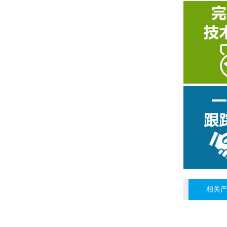
稠油驱油降粘剂
高抗盐减阻剂
相关