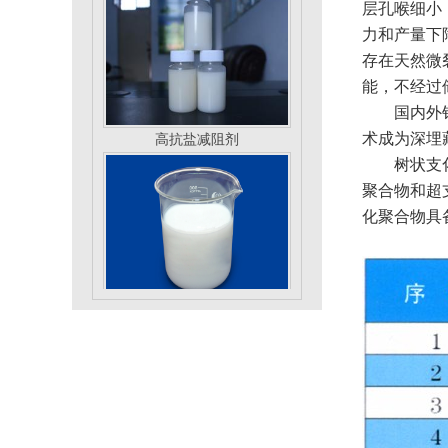
层孔喉细小
力和产量下
存在天然微
能，不经过
国内外针对
高抗盐减阻剂
术成为深埋
树状支化大
聚合物和超
化聚合物具
乳液型油田废水絮凝剂