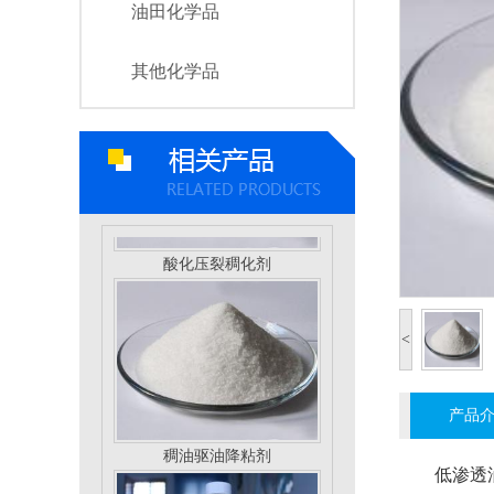
油田化学品
超支化压裂专用稠化剂
其他化学品
酸化压裂稠化剂
<
产品
稠油驱油降粘剂
低渗透油气