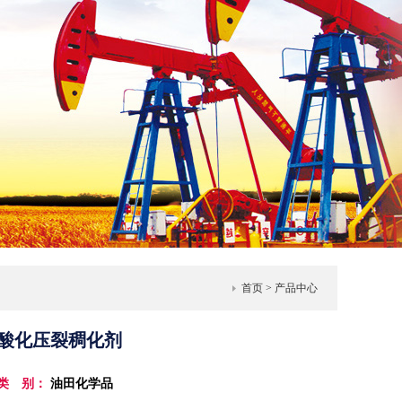
1
2
3
首页
> 产品中心
酸化压裂稠化剂
类 别：
油田化学品