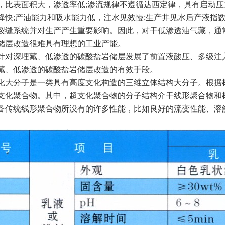
，比表面积大，渗透率低;渗流规律不遵循达西定律，具有启动压
降快;产油能力和吸水能力低，注水见效慢;生产井见水后产液指数
裂缝系统并对生产产生重要影响。因此，对干低渗透油气藏，通
储层改造很难具有理想的工业产能。
深埋藏、低渗透的碳酸盐岩储层发展了前置液酸压、多级注入
藏、低渗透的碳酸盐岩储层改造的有效手段。
分子是一类具有高度支化构造的三维立体结构大分子。根据树
支化聚合物。其中，超支化聚合物的分子结构介干线形聚合物和
备传统线形聚合物所没有的许多性能，比如良好的流变性能、溶